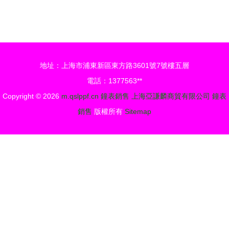
襲 Apple
小日期顯示
Watch年銷
功能白金表
3100萬
殼黑色表盤
支，傳統瑞
鱷魚皮表帶
地址：上海市浦東新區東方路3601號7號樓五層
士鐘表產業
自動機械停
電話：1377563**
面臨科技浪
產在售手表
Copyright © 2026
m.qslppf.cn
鐘表銷售
上海亞謙麟商貿有限公司
鐘表
潮沖擊
價格 大表
銷售
版權所有
Sitemap
徑日期顯示
功能白金表
殼黑色表盤
鱷魚皮表帶
自動機械停
產在售手表
大全 報價
腕表之家