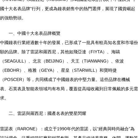
國十大名表品牌”行列，更成為鐘表銷售中的熱門選擇，展現了國貨崛起
的強勁勢頭。
一、中國十大名表品牌概覽
中國鐘表行業經過數十年的發展，已形成了一批具有較高知名度和市場份
額的品牌。除了雷諾和羅西尼，其他如飛亞達（FIYTA）、海鷗
（SEAGULL）、北京（BEIJING）、天王（TIANWANG）、依波
（EBOHR）、格雅（GEYA）、星皇（STARWILL）和寶時捷
（POSCER）等，共同構成了中國鐘表的中堅力量。這些品牌在機械
表、石英表及智能表領域均有布局，覆蓋從高端收藏到日常佩戴的多元需
求。
二、雷諾與羅西尼：國產名表的雙星閃耀
雷諾表（RARONE）：成立于1990年代的雷諾，以“經典與時尚融合”為