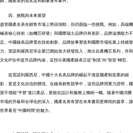
銷，國產表的知名度和銷量逐年攀升。
四、挑戰與未來展望
盡管國產名表在銷售市場上勢頭強勁，但仍面臨一些挑戰。例如，高端機
械表核心技術（如機芯研發）與國際瑞士品牌仍有差距，品牌溢價能力不
足。中國鐘表品牌需在技術創新、品牌故事塑造和國際市場拓展上持續發
力。雷諾和羅西尼等企業已開始加大研發投入，推出自產機芯系列，并與
文化IP合作提升品牌內涵，這預示著國產鐘表正從“制造”向“智造”轉型。
從雷諾到羅西尼，中國十大名表品牌的崛起不僅是國產制造業的縮
影，更是文化自信的體現。在鐘表銷售競爭中，這些品牌用實力證明，國
貨不僅能“平替”進口產品，更能在設計和服務上獨樹一幟。隨著中國消費
市場的升級和全球化的深入，國產名表有望在未來書寫更輝煌的篇章，讓
世界看見“中國時間”的魅力。