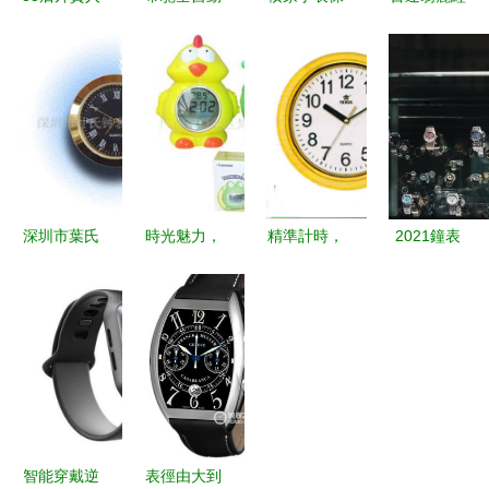
的深圳追夢
機械對表
養與維修全
典時計 編
記 從零起
精湛工藝與
指南 從日
號P005的
步到年銷千
永恒愛情的
常維護到專
尊貴詮釋
萬的鐘表傳
完美結合
業售后
奇
深圳市葉氏
時光魅力，
精準計時，
2021鐘表
鐘表禮品
品質之選
品質之選
業風云變幻
專業鐘表配
——廣州市
——標準掛
勞力士穩居
件產品列表
白云區梵斯
鐘PW8120
第一，愛彼
與鐘表銷售
圖貿易商行
全面解析
趕超百達翡
服務
鐘表產品列
麗
表與銷售服
務
智能穿戴逆
表徑由大到