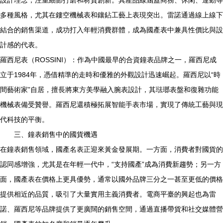
設計理念，注重細節打磨和材質創新。其產品線涵蓋商務、休閑、運動等
多種風格，尤其在鏤空機械表和鑲鉆工藝上表現突出。雷諾通過線上線下
結合的銷售渠道，成功打入年輕消費群體，成為國產表中兼具性價比與設
計感的代表。
羅西尼表（ROSSINI）：作為中國最早的合資鐘表品牌之一，羅西尼成
立于1984年，憑借精準的走時和優雅的外觀設計迅速崛起。羅西尼以“時
間藝術家”自居，擅長將東方美學融入腕表設計，其琺瑯表盤和復雜功能
機械表備受贊譽。羅西尼還積極拓展智能手表市場，實現了傳統工藝與現
代科技的平衡。
三、鐘表銷售中的國貨機遇
在鐘表銷售領域，國產名表正迎來黃金發展期。一方面，消費者對國貨的
認同感增強，尤其是在年輕一代中，“支持國產”成為消費新趨勢；另一方
面，國產表在價格上更具優勢，通常以國外品牌三分之一甚至更低的價格
提供相近的品質，吸引了大量實用主義消費者。電商平臺的興起也為雷
諾、羅西尼等品牌提供了更廣闊的銷售空間，通過直播帶貨和社交媒體營