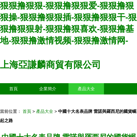
狠狠撸狠狠-狠狠撸狠狠爱-狠狠撸狠
狠操-狠狠撸狠狠插-狠狠撸狠狠干-狠
狠撸狠狠射-狠狠撸狠喜欢-狠狠撸基
地-狠狠撸激情视频-狠狠撸激情网-
上海亞謙麟商貿有限公司
首頁
企業簡介
產品大全
聯系我們
企業信息
訪客留言
當前位置：
首頁
>
產品大全
>
中國十大名表品牌 雷諾與羅西尼的國貨崛
起之路