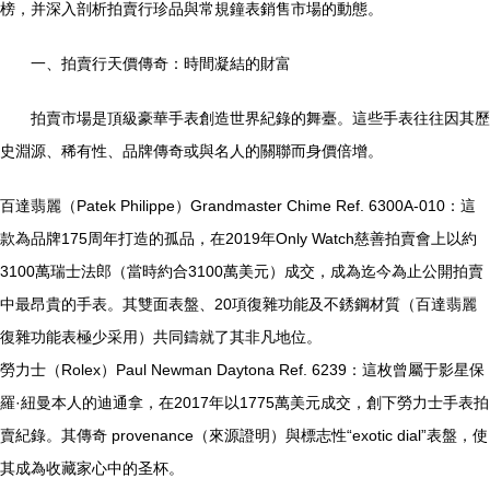
榜，并深入剖析拍賣行珍品與常規鐘表銷售市場的動態。
一、拍賣行天價傳奇：時間凝結的財富
拍賣市場是頂級豪華手表創造世界紀錄的舞臺。這些手表往往因其歷
史淵源、稀有性、品牌傳奇或與名人的關聯而身價倍增。
百達翡麗（Patek Philippe）Grandmaster Chime Ref. 6300A-010：這
款為品牌175周年打造的孤品，在2019年Only Watch慈善拍賣會上以約
3100萬瑞士法郎（當時約合3100萬美元）成交，成為迄今為止公開拍賣
中最昂貴的手表。其雙面表盤、20項復雜功能及不銹鋼材質（百達翡麗
復雜功能表極少采用）共同鑄就了其非凡地位。
勞力士（Rolex）Paul Newman Daytona Ref. 6239：這枚曾屬于影星保
羅·紐曼本人的迪通拿，在2017年以1775萬美元成交，創下勞力士手表拍
賣紀錄。其傳奇 provenance（來源證明）與標志性“exotic dial”表盤，使
其成為收藏家心中的圣杯。