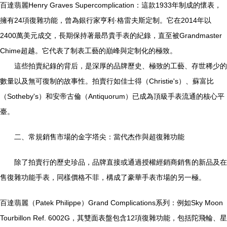
百達翡麗Henry Graves Supercomplication：這款1933年制成的懷表，
擁有24項復雜功能，曾為銀行家亨利·格雷夫斯定制。它在2014年以
2400萬美元成交，長期保持著最昂貴手表的紀錄，直至被Grandmaster
Chime超越。它代表了制表工藝的巔峰與定制化的極致。
這些拍賣紀錄的背后，是深厚的品牌歷史、極致的工藝、存世稀少的
數量以及無可復制的故事性。拍賣行如佳士得（Christie's）、蘇富比
（Sotheby's）和安帝古倫（Antiquorum）已成為頂級手表流通的核心平
臺。
二、常規銷售市場的金字塔尖：當代杰作與超復雜功能
除了拍賣行的歷史珍品，品牌直接或通過授權經銷商銷售的新品及在
售復雜功能手表，同樣價格不菲，構成了豪華手表市場的另一極。
百達翡麗（Patek Philippe）Grand Complications系列：例如Sky Moon
Tourbillon Ref. 6002G，其雙面表盤包含12項復雜功能，包括陀飛輪、星