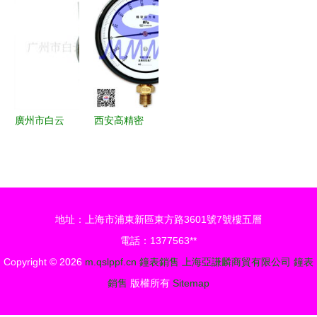
批發部-
盤石英手表
漏月古典之
茄、勞力士
表產品矩
精選 36-
家
年虧萬億，
陣，精準詮
39mm官方
仿表業異軍
釋時光之美
在售現貨報
突起
價指南
廣州市白云
西安高精密
區彬利鐘表
儀表廠
加工廠 電
0.04至
子表產品列
0.21MPa精
表
密壓力真空
地址：上海市浦東新區東方路3601號7號樓五層
表專業解析
電話：1377563**
Copyright © 2026
m.qslppf.cn
鐘表銷售
上海亞謙麟商貿有限公司
鐘表
銷售
版權所有
Sitemap