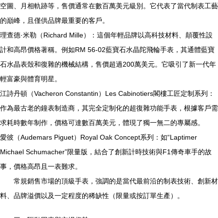
空圖、月相軌跡等，售價通常在數百萬美元級別。它代表了當代制表工藝
的巔峰，且僅供品牌最重要的客戶。
理查德·米勒（Richard Mille）：這個年輕品牌以高科技材料、顛覆性設
計和高昂價格著稱。例如RM 56-02藍寶石水晶陀飛輪手表，其通體藍寶
石水晶表殼和復雜的機械結構，售價超過200萬美元。它吸引了新一代年
輕富豪與體育明星。
江詩丹頓（Vacheron Constantin）Les Cabinotiers閣樓工匠定制系列：
作為最古老的鐘表制造商，其完全定制化的超復雜功能手表，根據客戶需
求耗時數年制作，價格可達數百萬美元，體現了獨一無二的專屬感。
愛彼（Audemars Piguet）Royal Oak Concept系列：如“Laptimer
Michael Schumacher”限量版，結合了創新計時技術與F1傳奇車手的故
事，價格高昂且一表難求。
常規銷售市場的頂級手表，強調的是當代最前沿的制表技術、創新材
料、品牌溢價以及一定程度的稀缺性（限量或按訂單生產）。