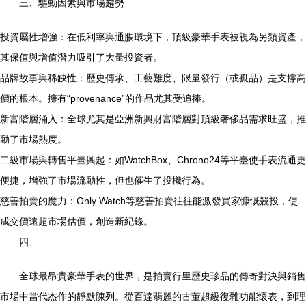
三、驅動因素與市場趨勢
投資屬性增強：在低利率與通脹環境下，頂級豪華手表被視為另類資產，
其保值與增值潛力吸引了大量投資者。
品牌故事與稀缺性：歷史傳承、工藝難度、限量發行（或孤品）是支撐高
價的根本。擁有“provenance”的作品尤其受追捧。
新富階層涌入：全球尤其是亞洲新興財富階層對頂級奢侈品需求旺盛，推
動了市場熱度。
二級市場與轉售平臺興起：如WatchBox、Chrono24等平臺使手表流通更
便捷，增強了市場流動性，但也催生了投機行為。
慈善拍賣的魔力：Only Watch等慈善拍賣往往能激發買家慷慨競投，使
成交價遠超市場估價，創造新紀錄。
四、
全球最昂貴豪華手表的世界，是拍賣行里歷史珍品的傳奇對決與銷售
市場中當代杰作的靜默陳列。從百達翡麗的古董超級復雜功能懷表，到理