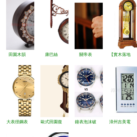
田園木韻
康巴絲
關帝表
【實木落地
歐式創意座
2573掛鐘
GUANDI 將
鐘
鐘
新鄉家居的
傳統瑞獸之
MG2107BP
LS330070
田園詩意與
美臻于表盤
批發銷售】
的時光美學
靜音美學
之上
價格,廠家,
與市場解析
圖片,落地
鐘/立鐘,鹽
城招商場徐
大表徑鋼表
歐式田園復
鐘表泡沫破
漳州吉美電
大電子鐘表
殼香檳金表
古鐘 鏤云
裂 歐米
子 多元鐘