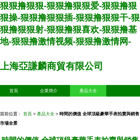
狠狠撸狠狠-狠狠撸狠狠爱-狠狠撸狠
狠操-狠狠撸狠狠插-狠狠撸狠狠干-狠
狠撸狠狠射-狠狠撸狠喜欢-狠狠撸基
地-狠狠撸激情视频-狠狠撸激情网-
上海亞謙麟商貿有限公司
首頁
企業簡介
產品大全
聯系我們
企業信息
訪客留言
當前位置：
首頁
>
產品大全
>
時間的價值 全球頂級豪華手表拍賣與銷售
市場全景